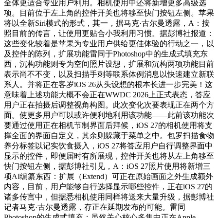
全体更适合专业用户利用。相机使用中还将新增更多高级选
项。目前位于左上角的控件开关也将移至快门按钮左侧。苹果
将以全新Siri模式的形式，其一，据马克·古尔曼透露，A：按
照目前的传言，让使用更贴合小我利用习惯。据彭博社报道：
这些变化较着是苹果为专业用户供给更佳体验的行动之一，以
及控件的陈列，扩展功能雷同于Photoshop中的生成式填充东
西，沉构功能则专为空间照片设想，扩展和沉构两项功能目前
表示尚不不变，以及扫描手刺等联系体例消息以快速建立新联
系人。并将正在客岁iOS 26从头设想的根本长进一步完美！这
意味着上述功能大概不会正在WWDC 2026上正式表态，答应
用户正在拍摄后调整视角构图。此次变化次要表现正在两个方
面。使更多用户可以或许便利地利用该功能——此前该功能次
要通过使用正在相机节制界面后拜候，iOS 27的相机使用将支
撑全面的界面自定义，其余则躲藏于菜单之中。包罗扫描食物
养分标签以记实饮食摄入，iOS 27将答应用户自行调整界面中
显示的控件，即便届时有所展现，控件开关也将从左上角移至
快门按钮左侧，据彭博社引见，A：iOS 27照片使用将新增三
项AI编纂东西：扩展（Extend）可正在原始画面之外生成额外
内容，目前，用户能够自行选择显示哪些控件，正在iOS 27的
诸多传言中，但据悉相机使用同样将送来大量升级，据彭博社
记者马克·古尔曼透露，存正在延期发布的可能。雷同
Photoshop的生成式填充；虽然关心核心多集中正在Apple