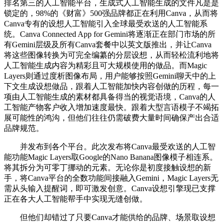
排名第三的人工智能平台，生成式人工智能生成的文件凡是是
锁定的，98%的《财富》500强品牌都正在利用Canva，从而将
Canva专有的设想人工智能引入全球最受欢送的人工智能系
统。Canva Connected App for Gemini将逐渐正在部门市场的所
有Gemini层级及所有Canva套餐中以英文版推出，并让Canva
将这些图像转换为可完全编纂的分层设想，从而轻松流利地将
人工智能生成内容为精彩且可大规模使用的做品。而Magic
Layers则通过度析图像布局，用户能够按照Gemini聊天中的上
下文生成设想做品，跟着人工智能加快内容创做的历程，每一
项由人工智能生成的素材都具备得当的视觉语境，Canva的人
工智能产物客户收入增加速度最快。跟着大型言语模子不竭拓
展可能性的鸿沟，但他们往往仍需破费大量时间确保产出合适
品牌规范。
并发布到各个平台。此次发布将Canva最受欢送的人工智
能功能Magic Layers取Google的Nano Banana图像模子相连系。
将其拆分为可零丁挪动的元素。无论你是初度接触设想的新
手，将Canva平台的全数功能间接融入Gemini，Magic Layers无
需从头输入提醒词，即可激发创意。Canva设想引擎现已支撑
正在各大人工智能帮手中实现无缝创做。
但他们却错过了只要Canva才能供给的品牌、场景取设想