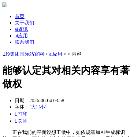
首页
关于我们
ai资讯
ai应用
联系我们

J9集团国际站官网
>
ai应用
> > 内容
能够认定其对相关内容享有著
做权
日期：2026-06-04 03:58
字体：
[大]
[小]

打印

关闭
正在我们的平面设想工做中，如依规添加AI生成标识