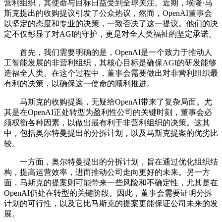
营利组织，其使命与目标日益受到全球关注。近期，埃隆·马
斯克提出的收购提议引发了公众热议，然而，OpenAI董事会
以坚定的态度和专业的决策，一致否决了这一提议。他们的决
定不仅彰显了对AGI的守护，更是对全人类福祉的坚定承诺。
首先，我们需要明确的是，OpenAI是一个致力于推动人
工智能发展的非营利组织，其核心目标是确保AGI的研发能够
造福全人类。在这个过程中，董事会需要做出对非营利组织最
有利的决策，以确保这一使命的顺利推进。
马斯克的收购提案，无疑给OpenAI带来了复杂局面。尤
其是在OpenAI正处转型为盈利性公司的关键时刻，董事会必
须权衡各种因素，以做出最有利于非营利组织的决策。这其
中，包括奥尔特曼提出的分拆计划，以及马斯克提案的优劣比
较。
一方面，奥尔特曼提出的分拆计划，旨在通过优化组织结
构，提高运营效率，进而推动公司走向更好的未来。另一方
面，马斯克的提案则可能带来一些风险和不确定性，尤其是在
OpenAI仍处在转型的关键阶段。因此，董事会需要证明分拆
计划的可行性，以及它比马斯克的提案更能保证公司未来的发
展。