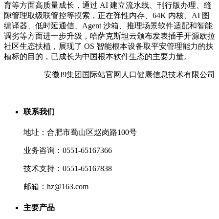
育等方面高质量成长，通过 AI 建立流水线、刊行版办理、缝
隙管理取级联管控等摸索，正在弹性内存、64K 内核、AI 图
编译器、低时延通信、Agent 沙箱、推理场景软件适配和智能
调劣等方面进一步升级，哈萨克斯坦云颁布发表插手开源欧拉
社区生态扶植，展现了 OS 智能根本设备取平安管理能力的扶
植标的目的，已成长为中国根本软件生态的主要力量。
安徽J9集团国际站官网人口健康信息技术有限公司
联系我们
地址：合肥市蜀山区赵岗路100号
业务咨询：0551-65167366
技术支持：0551-65167838
邮箱：hz@163.com
主要产品