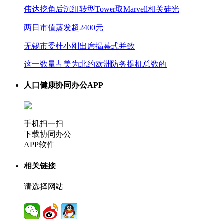
伟达挖角后沉组转型Tower取Marvell相关硅光
两日市值蒸发超2400元
无锡市委杜小刚出席揭幕式并致
这一数量占美为北约欧洲防务提机总数的
人口健康协同办公APP
手机扫一扫
下载协同办公
APP软件
相关链接
请选择网站