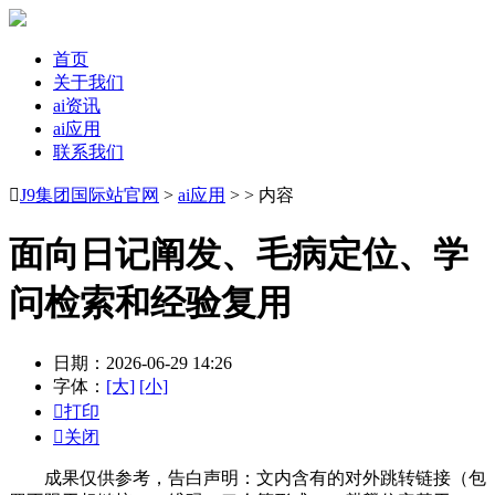
首页
关于我们
ai资讯
ai应用
联系我们

J9集团国际站官网
>
ai应用
> > 内容
面向日记阐发、毛病定位、学
问检索和经验复用
日期：2026-06-29 14:26
字体：
[大]
[小]

打印

关闭
成果仅供参考，告白声明：文内含有的对外跳转链接（包