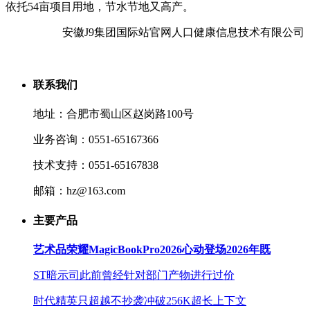
依托54亩项目用地，节水节地又高产。
安徽J9集团国际站官网人口健康信息技术有限公司
联系我们
地址：合肥市蜀山区赵岗路100号
业务咨询：0551-65167366
技术支持：0551-65167838
邮箱：hz@163.com
主要产品
艺术品荣耀MagicBookPro2026心动登场2026年既
ST暗示司此前曾经针对部门产物进行过价
时代精英只超越不抄袭冲破256K超长上下文