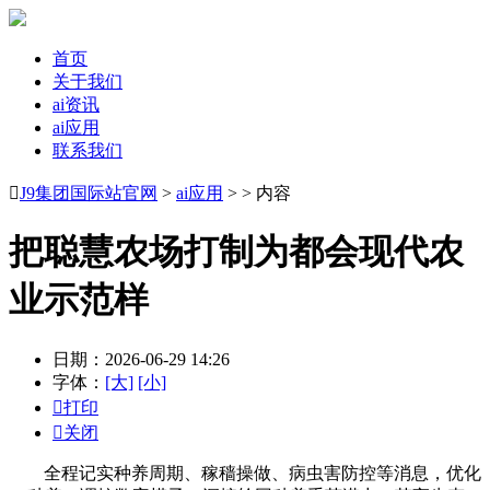
首页
关于我们
ai资讯
ai应用
联系我们

J9集团国际站官网
>
ai应用
> > 内容
把聪慧农场打制为都会现代农
业示范样
日期：2026-06-29 14:26
字体：
[大]
[小]

打印

关闭
全程记实种养周期、稼穑操做、病虫害防控等消息，优化