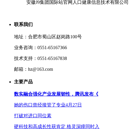
安徽J9集团国际站官网人口健康信息技术有限公司
联系我们
地址：合肥市蜀山区赵岗路100号
业务咨询：0551-65167366
技术支持：0551-65167838
邮箱：hz@163.com
主要产品
数实融合强化产业发展韧性，腾讯发布《
她的伤口曾经接管了专业4月27日
打破对进口同位素
硬科技和高成长性获肯定 格灵深瞳同时入