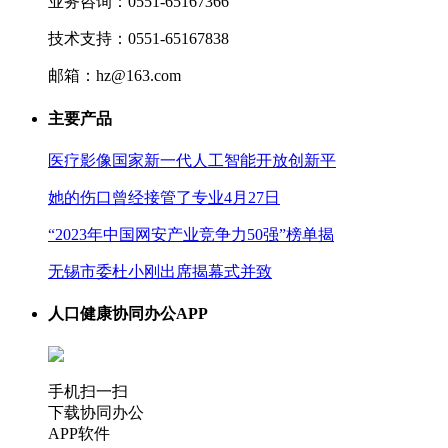
业务咨询：0551-65167366
技术支持：0551-65167838
邮箱：hz@163.com
主要产品
医疗影像国家新一代人工智能开放创新平
她的伤口曾经接管了专业4月27日
“2023年中国网安产业竞争力50强”榜单揭
无锡市委杜小刚出席揭幕式并致
人口健康协同办公APP
手机扫一扫
下载协同办公
APP软件