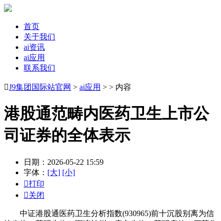
首页
关于我们
ai资讯
ai应用
联系我们

J9集团国际站官网
>
ai应用
> > 内容
港股通范畴内医药卫生上市公
司证券的全体表示
日期：2026-05-22 15:59
字体：
[大]
[小]

打印

关闭
中证港股通医药卫生分析指数(930965)前十沉股别离为信