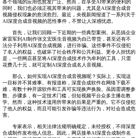
各个领域的应用也愈发广泛。然而，在享受AI带来的便利的
同时，我们也必须正视其带来的问题，尤其是AI深度合成音
视频侵权现象的愈演愈烈。最近，央视新闻报道了一系列关于
AI深度合成音视频的恶性事件，不禁让人深感忧虑。
首先，让我们回顾一下近期的一些典型案例。从恶搞企业
家雷军到AI制作张文宏医生音视频为自己带货，甚至还有不
法分子利用AI深度合成视频，进行诈骗。这些事件不仅侵犯
了名人的权益，也破坏了社会秩序和公共利益。更令人担忧的
是，一些网店甚至将AI深度合成技术作为牟利的工具，只需
花费几十元，就可定制AI深度合成名人音视频。
那么，如何实现AI深度合成音视频呢？实际上，实现这
一目标并不算难事。有报道称，深度合成软件在网络下载不
难，有数十种开源软件和工具可实现换声换脸。虽因需调整参
数、步骤多，有一定技术门槛，但短视频平台众多主播在教
学。然而，这种技术滥用所带来的后果是严重的。它不仅侵犯
了他人的权益，而且可能引发诈骗等违法行为，对社会造成危
害。
专家表示，相关法律法规明确规定，未经授权，不得深度
合成制作发布他人信息。因此，网店接单AI深度合成制作名