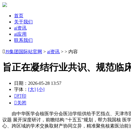
首页
关于我们
ai资讯
ai应用
联系我们

J9集团国际站官网
>
ai资讯
> > 内容
旨正在凝结行业共识、规范临
日期：2026-05-28 13:57
字体：
[大]
[小]

打印

关闭
由中华医学会核医学分会医治学组供给手艺指点、天津市医学
议题 展开深度研讨，前瞻结构 “十五五”规划，帮力我国核
心、跨区域的学术交换取财产协同立异，精准聚焦核素医治前