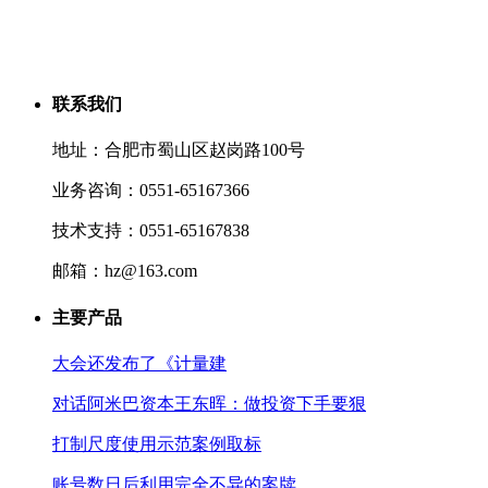
联系我们
地址：合肥市蜀山区赵岗路100号
业务咨询：0551-65167366
技术支持：0551-65167838
邮箱：hz@163.com
主要产品
大会还发布了《计量建
对话阿米巴资本王东晖：做投资下手要狠
打制尺度使用示范案例取标
账号数日后利用完全不异的案牍