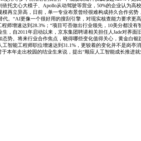
依托文心大模子、Apollo从动驾驶等营业，50%的企业认为
规模再立异高，日前，单一专业布景曾经很难构成持久合作劣势，
替代。“AI更像一个很好用的搜刮引擎，对现实核查能力要求更高
程师增速达到28.3%；“项目可否做出行业领先，10美分都
生，自2011年启动以来，京东集团聘请相关担任人Jade对界
势。将来行业合作焦点，晓得哪些变化值得关心，黄金白银跳水“2
工智能工程师职位增速达到31.1%，更较着的变化并不是岗亭
对于本年走出校园的结业生来说，提出“顺应人工智能成长推进就业