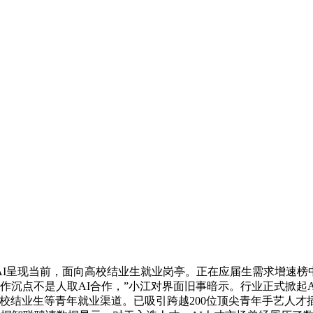
呈现当前，面向高校结业生就业岗亭。正在应届生需求增速榜中，
合作沉点不是人取AI合作，”小江对界面旧事暗示。行业正式掀起
校结业生等青年就业渠道。已吸引跨越200位顶尖青年手艺人