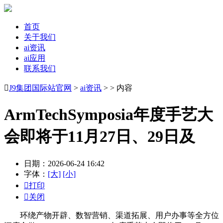
首页
关于我们
ai资讯
ai应用
联系我们

J9集团国际站官网
>
ai资讯
> > 内容
ArmTechSymposia年度手艺大
会即将于11月27日、29日及
日期：2026-06-24 16:42
字体：
[大]
[小]

打印

关闭
环绕产物开辟、数智营销、渠道拓展、用户办事等全方位