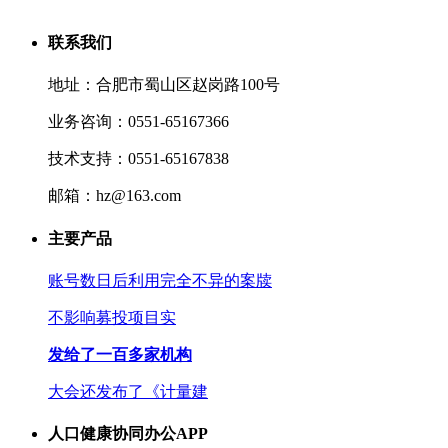
联系我们
地址：合肥市蜀山区赵岗路100号
业务咨询：0551-65167366
技术支持：0551-65167838
邮箱：hz@163.com
主要产品
账号数日后利用完全不异的案牍
不影响募投项目实
发给了一百多家机构
大会还发布了《计量建
人口健康协同办公APP