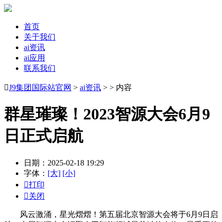
首页
关于我们
ai资讯
ai应用
联系我们

J9集团国际站官网
>
ai资讯
> > 内容
群星璀璨！2023智源大会6月9
日正式启航
日期：2025-02-18 19:29
字体：
[大]
[小]

打印

关闭
风云激涌，星光熠熠！第五届北京智源大会将于6月9日启