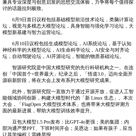
兼具专业深度与创意启发的思想交流体验，力争将每个值得探
讨的话题拉到极致。
6月9日首日议程包括基础模型前沿技术论坛，类脑计算论
坛，视觉与多模态大模型论坛，具身智能与强化学习论坛，大
模型新基建与智力运营论坛。
6月10日议程包括生成模型论坛，AI系统论坛，基于认知
神经科学的大模型论坛，AI生命科学论坛，AI安全与对齐论
坛，自动驾驶论坛，AI开源论坛，智能的物质基础论坛。
智源研究院是中国大模型研究的先行科研机构之一。在连
创「中国首个+世界最大」纪录之后，「悟道3.0」迈向全面开
源崭新阶段，将在大会上发布系列大模型研究成果。
此外，智源研究院一直致力于通过开源开放，促进人工智
能领域协同创新，构建大模型时代的「新 Linux 生态」。本次
大会，「FlagOpen 大模型技术体系」也将带来大模型评测方
面的最新进展，帮助大模型训练效率提升。
豆包大模型1.5 Pro发布：比GPT-4o更强；美的集团：内
部沟通严禁PPT、下班时间开会；吴恩达：如果有孩子，应当
让其学编程丨雷峰早报