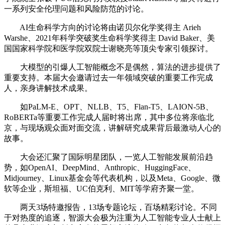
一系列安全伦理问题和风险防范的讨论。
AI生命科学方向的讨论将由诺贝尔化学奖得主 Arieh
Warshe、2021年科学突破奖生命科学奖得主 David Baker、美
国国家科学院和医学院双院士谢晓亮等顶尖专家引领探讨。
大模型的引爆人工智能概念不是偶然，算法的进步提供了
重要支持。本届大会邀请过去一年领域突破的重要工作完成
人，亲身讲解技术成果。
如PaLM-E、OPT、NLLB、T5、Flan-T5、LAION-5B、
RoBERTa等重要工作完成人届时将出席，其中多位将亲临北
京，与现场观众面对面交流，讲解研究成果背后最激动人心的
故事。
大会还汇聚了国际明星团队，一览人工智能发展前沿趋
势，如OpenAI、DeepMind、Anthropic、HuggingFace、
Midjourney、Linux基金会等代表机构，以及Meta、Google、微
软等企业，斯坦福、UC伯克利、MIT等学府齐聚一堂。
两天3场特邀报告，13场专题论坛，百场精彩讨论。不同
于对热度的追逐，智源大会极为注重为人工智能专业人士献上