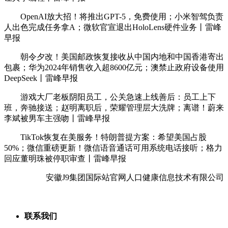
OpenAI放大招！将推出GPT-5，免费使用；小米智驾负责
人出色完成任务拿A；微软官宣退出HoloLens硬件业务丨雷峰
早报
朝令夕改！美国邮政恢复接收从中国内地和中国香港寄出
包裹；华为2024年销售收入超8600亿元；澳禁止政府设备使用
DeepSeek丨雷峰早报
游戏大厂老板阴阳员工，公关急速上线善后：员工上下
班，奔驰接送；赵明离职后，荣耀管理层大洗牌；离谱！蔚来
李斌被男车主强吻丨雷峰早报
TikTok恢复在美服务！特朗普提方案：希望美国占股
50%；微信重磅更新！微信语音通话可用系统电话接听；格力
回应董明珠被停职审查丨雷峰早报
安徽J9集团国际站官网人口健康信息技术有限公司
联系我们