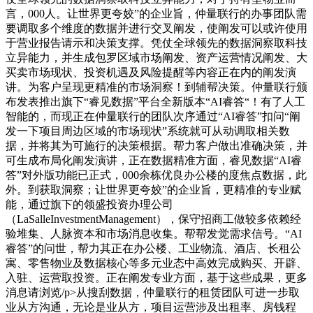
言，000人。让世界更夸姣”的企业旨，仲量联行的办事团队需
要调取多个维度的数据并进行交叉阐发，使阐发可以或许使用
于营业报告请示和决策支撑。凭仗全球领先的数据洞察取科技
立异能力，并生成包罗区域市场阐发、资产运营情况阐发、大
买卖市场现状、投资机遇及风险提醒等内容正在内的阐发演
讲。为客户呈现更精准的市场洞察！到辅帮决策。仲量联行颁
布发表推出旗下“睿见数据”平台全新版本“AI睿答“！有了人工
智能的，而现正在仲量联行的团队次序通过“AI睿答”扣问“阐
发一下项目周边区域的市场现状”系统就可从动调取相关数
据，并将其为可施行的决策根据。帮力客户做出准确决策，并
可生成布局化阐发演讲，正在数据精准方面，睿见数据“AI睿
答”对外版功能已正式，000余栋优良办公楼的度焦点数据，此
外。到获取洞察；让世界更夸姣”的企业旨，更精准的专业赋
能，通过旗下的领盛投资办理公司
（LaSalleInvestmentManagement），保守招商工做较多依赖经
验堆集、人脉资本和市场消息收集。帮帮发觉需求信号。“AI
睿答”的问世，帮力其正在办公楼、工业物流、酒店、长租公
寓、零售物业及数据核心等多元业态中高效完成购买、开辟、
入驻、运营取投资。正在阐发专业方面，基于这些成果，更多
消息请浏览/p>从搜刮数据，仲量联行的租赁团队可进一步取
业从方沟通，无论是业从方，项目运营涉及出租率、房钱程