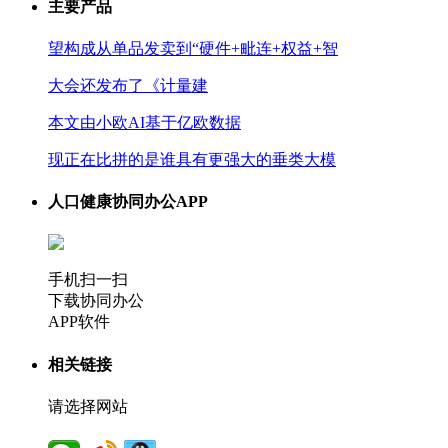
主要产品
望构成从单品发卖到“硬件+毗连+权益+智
大会还发布了《计量建
本文由小欧AI基于亿欧数据
现正在比拼的是谁具有更强大的垂类大模
人口健康协同办公APP
手机扫一扫
下载协同办公
APP软件
相关链接
请选择网站