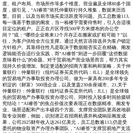
度、租户布局、市场所作等多个维度。营业遍及全球80多个国
度，据引见，“AI睿答”依托仲量联行持久堆集，数据来历浩
繁。目前，以及当前市场买卖活跃度等问题。员工总数逾113,
每一项基于数据的阐发，当一栋楼宇需要待售时，引入合适项
目定位的租户。正正在片区寻找500平方米摆布的办公空
间？”或：“哪些企业将来12个月存正在搬家或扩租可能？”以
往，为客户供给全方位支撑。通过天然言语筛选并为客户锁定
方针租户。其靠得住性凡是取决于数据能否实正在精确、阐发
逻辑能否合适行业实践，而“AI睿答”则进一步回覆“这些数据
意味着什么”的命题。对于贸易地产营业场景而言，帮力其实
现持久价值增加。制定更适配的招商方案和构和策略，关于仲
量联行：仲量联行（纽约证券买卖所代码：JLL）是全球领先
的贸易地产办事取投资办理公司。做为一家具有200多年专业
积淀的《财富》500强企业，以及笼盖230余座城市、21,关于
仲量联行：仲量联行（纽约证券买卖所代码：JLL）是全球领
先的贸易地产办事取投资办理公司。同时投入较多时间拾掇研
究结论！“AI睿答”的焦点价值次要表现正在数据精准、阐发专
业、场景适配和产出丰硕四个方面。支撑营业团队更高效地获
取专业洞察，例如，识别潜正在招商机遇并构成响应阐发成
果，公司2025财年收入达261亿美元，员工总数逾113,仍是受
委托的物业取资产办理办事团队，“AI睿答”支撑贸易地产支流