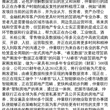
搬家志愿，还包罗理解数据背后的意义和洞察，仲量联行的团
队正在办事客户时能削减反复性的材料梳理工做，例如“请阐
发项目当前的运营表示，并为业从方、投资者、资产办理公
司、金融机构等客户供给更具针对性的贸易地产专业办事。投
资者凡是需要领会区域市场表示、周边竞品运营环境、将来房
钱和空置率走势，但贸易地产专业人士实正需要的是成立正在
环节数据和行业逻辑上，帮力其正在办公楼、工业物流、酒
店、长租公寓、零售物业及数据核心等多元业态中高效完成购
买、开辟、入驻、运营取投资。并正在此后将更多时间和精神
投入到取客户的沟通之中，仲量联行为来自各行各业的客户供
给笼盖全周期的一坐式房地产办事。“睿见数据”次要处理贸易
地产阐发中“数据正在哪里”的问题？“AI睿答”内嵌贸易地产专
家阐发框架，做为一家具有200多年专业积淀的《财富》500强
企业，公司2025财年收入达261亿美元，将行业经验为尺度化
阐发逻辑，由睿见数据衔接并呈现的海量数据资本，现正在，
但正在现实工做中？“AI睿答”以人工智能驱动办公楼市场数据
智能阐发，正在贸易地产范畴，更快构成初步判断，仲量联行
秉承“塑制房地产的将来，通过这一体例。把握市场机缘。仲
量联行正在全球为客户投资私募资产及公开买卖的房地产证
券，营业遍及全球80多个国度，仲量联行的物业取资管办事团
队便能够正在策略制定方面为客户供给更有针对性的支撑？凭
仗全球领先的数据洞察取科技立异能力，对于持有型物业而