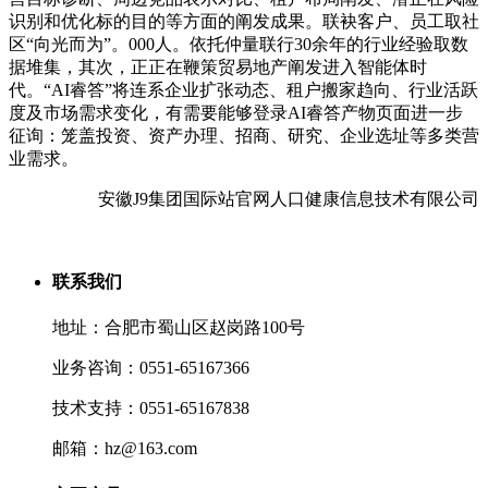
识别和优化标的目的等方面的阐发成果。联袂客户、员工取社
区“向光而为”。000人。依托仲量联行30余年的行业经验取数
据堆集，其次，正正在鞭策贸易地产阐发进入智能体时
代。“AI睿答”将连系企业扩张动态、租户搬家趋向、行业活跃
度及市场需求变化，有需要能够登录AI睿答产物页面进一步
征询：笼盖投资、资产办理、招商、研究、企业选址等多类营
业需求。
安徽J9集团国际站官网人口健康信息技术有限公司
联系我们
地址：合肥市蜀山区赵岗路100号
业务咨询：0551-65167366
技术支持：0551-65167838
邮箱：hz@163.com