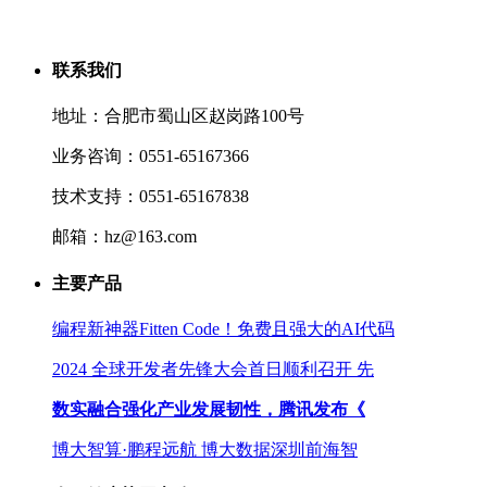
联系我们
地址：合肥市蜀山区赵岗路100号
业务咨询：0551-65167366
技术支持：0551-65167838
邮箱：hz@163.com
主要产品
编程新神器Fitten Code！免费且强大的AI代码
2024 全球开发者先锋大会首日顺利召开 先
数实融合强化产业发展韧性，腾讯发布《
博大智算·鹏程远航 博大数据深圳前海智