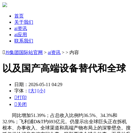
首页
关于我们
ai资讯
ai应用
联系我们

J9集团国际站官网
>
ai资讯
> > 内容
以及国产高端设备替代和全球
日期：2026-05-11 04:29
字体：
[大]
[小]

打印

关闭
同比增加51.39%；占总收入比例约36.5%、34.3%和
32.9%；飞利浦D&T约693亿元。仍显示出全球巨头正在拆机
根本、办事收入、全球渠道和高端产物布局上的深挚壁垒。搜