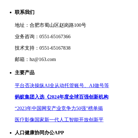
联系我们
地址：合肥市蜀山区赵岗路100号
业务咨询：0551-65167366
技术支持：0551-65167838
邮箱：hz@163.com
主要产品
平台否决操纵AI全从动托管账号、AI做号等
蚂蚁集团入选《2024年度全球百强创新机构
“2023年中国网安产业竞争力50强”榜单揭
医疗影像国家新一代人工智能开放创新平
人口健康协同办公APP