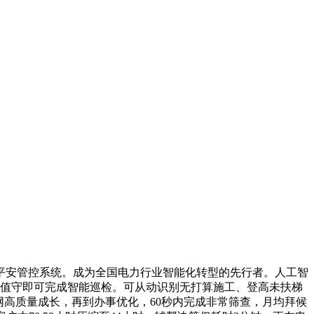
安管控系统。成为全国电力行业智能化转型的先行者。人工智
工值守即可完成智能巡检。可从动识别无打算施工、登高未扶梯
网高质量成长，再到办事优化，60秒内完成非常筛查，月均拜候