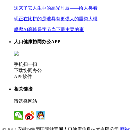
送来了它人生中的高光时辰——给人类看
现正在比拼的是谁具有更强大的垂类大模
攀爬AI高峰是字节当下最主要的事
人口健康协同办公APP
手机扫一扫
下载协同办公
APP软件
相关链接
请选择网站
© 2017 安徽J9集团国际站官网人口健康信息技术有限公司
网站