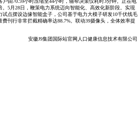
由70.59小时压缩至44小时，辅帮决策仅耗时3分钟。正在电
倍。5月28日，鞭策电力系统迈向智能化、高效化新阶段。实现
试点摆设边缘智能盒子，公司基于电力大模子研发10千伏线毛
量费刊行非常拦截精确率达88.7%。联动39摄像头，全体效率提
。
安徽J9集团国际站官网人口健康信息技术有限公司