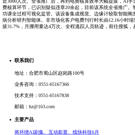
近3000人次。全省推广后，再到电费核算效率大幅提拔，AI
费核算环节，已识别疑似违章20余起，目前该系统全省推广。
功课全过程可视化监管。该设备集成视觉、边缘计较取智能阐
病分析研判智能体。非市场化客户电费刊行时长由12.16小时缩短
拔31.7%，月挪用量达4万次。全程逃踪人员轨迹，前往搜
联系我们
地址：合肥市蜀山区赵岗路100号
业务咨询：0551-65167366
技术支持：0551-65167838
邮箱：hz@163.com
主要产品
将环绕AI剧集、互动影逛、线快科技6月