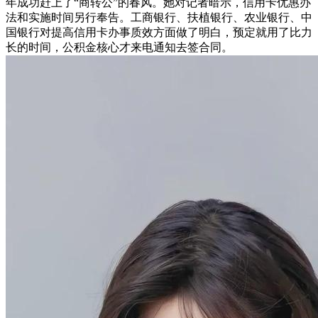
年成功赶上了“商转公”的春风。她对记者暗示，信用卡优惠办
法和实施时间另行奉告。工商银行、扶植银行、农业银行、中
国银行对提高信用卡办事质效方面做了明白，预定就用了比力
长的时间，公积金核心才来电通知去签合同。