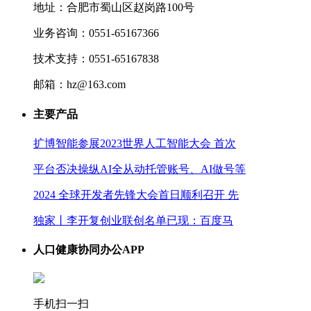
地址：合肥市蜀山区赵岗路100号
业务咨询：0551-65167366
技术支持：0551-65167838
邮箱：hz@163.com
主要产品
扩博智能参展2023世界人工智能大会 首次
平台否决操纵AI全从动托管账号、AI做号等
2024 全球开发者先锋大会首日顺利召开 先
独家丨李开复创业联创名单已现：百度马
人口健康协同办公APP
手机扫一扫