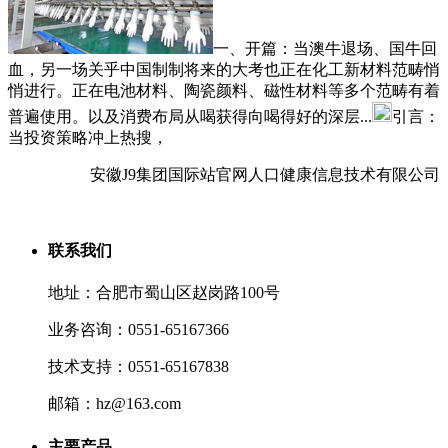
一、开篇：当澳牛退场、国牛回
血，另一场关乎中国制制将来的大考也正在化工新材料范畴悄
悄进行。正在电池材料、陶瓷颜料、磁性材料等多个范畴有着
普遍使用。以及消费布局从喝获得向喝得好的深层...
引言：
当投资策略冲上热搜，
安徽J9集团国际站官网人口健康信息技术有限公司
联系我们
地址：合肥市蜀山区赵岗路100号
业务咨询：0551-65167366
技术支持：0551-65167838
邮箱：hz@163.com
主要产品