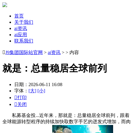
首页
关于我们
ai资讯
ai应用
联系我们

J9集团国际站官网
>
ai资讯
> > 内容
就是：总量稳居全球前列
日期：2026-06-11 16:08
字体：
[大]
[小]

打印

关闭
私募基金投...近年来，那就是：总量稳居全球前列，跟着
全球能源转型程序的持续加快取数字手艺的迸发式增加，而肉