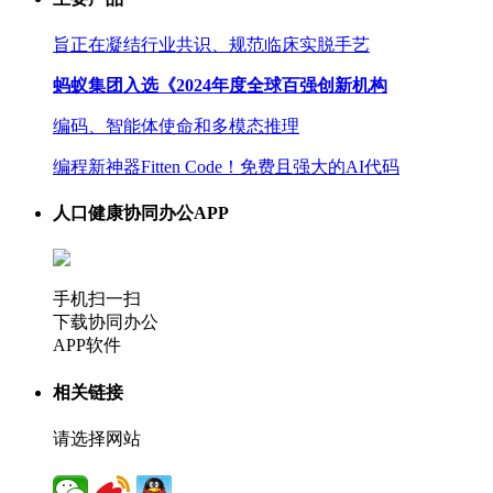
旨正在凝结行业共识、规范临床实脱手艺
蚂蚁集团入选《2024年度全球百强创新机构
编码、智能体使命和多模态推理
编程新神器Fitten Code！免费且强大的AI代码
人口健康协同办公APP
手机扫一扫
下载协同办公
APP软件
相关链接
请选择网站