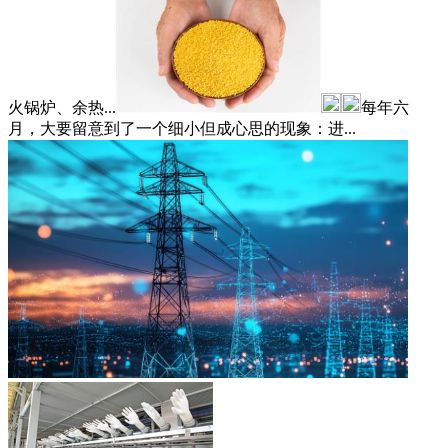
火锅炉、余热...
每年六
月，大要留意到了一个细小但成心思的现象：进...