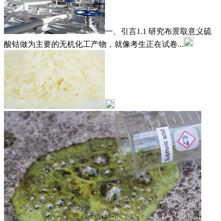
一、引言1.1 研究布景取意义硫
酸钴做为主要的无机化工产物，就像考生正在试卷...