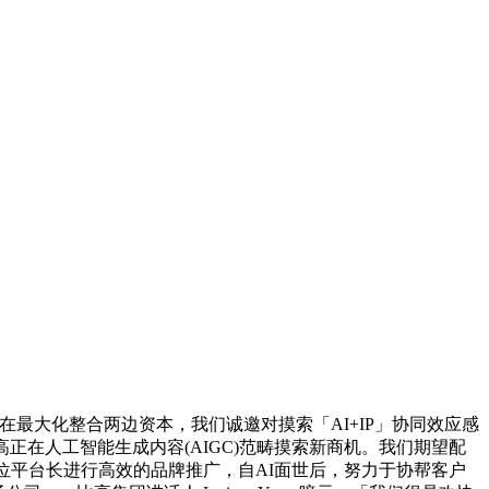
旨正在最大化整合两边资本，我们诚邀对摸索「AI+IP」协同效应感
正在人工智能生成内容(AIGC)范畴摸索新商机。我们期望配
位平台长进行高效的品牌推广，自AI面世后，努力于协帮客户