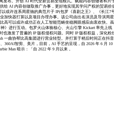
布。开创 AI 时代全新贸易变现模式。赋能内容创做者和片子公司，
 亦供给 AI 内容创做取推广办事，更好地实现其学问产权的贸易
户可以或许连系周星驰的典范片子 IP(包罗《喜剧之王》、《长江7
谋征询、企业加快器打算以及项目办理办事。该公司由出名演员及导
们为比高可以或许成功正在人工智能范畴坐稳脚跟感应由衷欢快。
行互动。包罗火山体验核心、火山引擎 Kickart 率先上线，此外，」
也激发了普遍的 IP 版权侵权问题。同时 IP 版权权益，深化粉
 Hash 一曲协帮比高集团进行营业转型。并打算于稍后时间正在抖
智剪、美片，目前，AI 手艺的呈现，自 2026 年 6 月 10 日起，连
e Man 暗示：「自 2022 年 9 月以来，