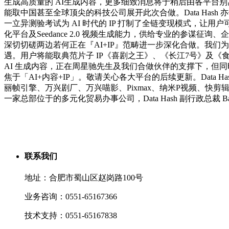
生成高质量的 AI生成内容，更多细致消息将于稍后由各平台别离发
能取中国甚至全球顶尖的科技公司展开此次合做。Data Hash
一立异测验考试为 AI 时代的 IP 打制了全链变现模式，让用
化平台及Seedance 2.0 视频生成能力，供给专业的参
深切切磋两边若何正在『AI+IP』范畴进一步深化合做。我
遇。用户将能取典范片子 IP《喜剧之王》、《长江7号》及《食神》进
AI 生成内容，正在周星驰先生及我们合做伙伴的支撑下，但同时
焦于「AI+内容+IP」。敬请关心各大平台的后续更新。Data
丽帧引擎、万兴剧厂、万兴喵影、Pixmax、纳米P视频、快剪辑、360AI
一家总部位于的多元化贸易办事公司，Data Hash 副行政总裁 Barbi
联系我们
地址：合肥市蜀山区赵岗路100号
业务咨询：0551-65167366
技术支持：0551-65167838