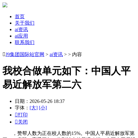
首页
关于我们
ai资讯
ai应用
联系我们

J9集团国际站官网
>
ai资讯
> > 内容
我校合做单元如下：中国人平
易近解放军第二六
日期：2026-05-26 18:37
字体：
[大]
[小]

打印

关闭
，赞帮人数为正在校人数的15%。中国人平易近解放军第