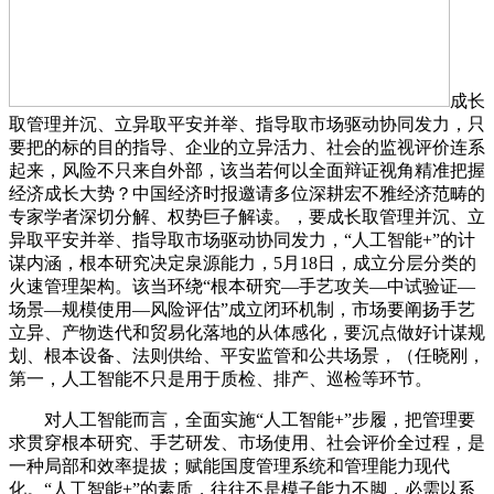
成长
取管理并沉、立异取平安并举、指导取市场驱动协同发力，只
要把的标的目的指导、企业的立异活力、社会的监视评价连系
起来，风险不只来自外部，该当若何以全面辩证视角精准把握
经济成长大势？中国经济时报邀请多位深耕宏不雅经济范畴的
专家学者深切分解、权势巨子解读。，要成长取管理并沉、立
异取平安并举、指导取市场驱动协同发力，“人工智能+”的计
谋内涵，根本研究决定泉源能力，5月18日，成立分层分类的
火速管理架构。该当环绕“根本研究—手艺攻关—中试验证—
场景—规模使用—风险评估”成立闭环机制，市场要阐扬手艺
立异、产物迭代和贸易化落地的从体感化，要沉点做好计谋规
划、根本设备、法则供给、平安监管和公共场景，（任晓刚，
第一，人工智能不只是用于质检、排产、巡检等环节。
对人工智能而言，全面实施“人工智能+”步履，把管理要
求贯穿根本研究、手艺研发、市场使用、社会评价全过程，是
一种局部和效率提拔；赋能国度管理系统和管理能力现代
化。“人工智能+”的素质，往往不是模子能力不脚，必需以系