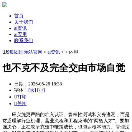
首页
关于我们
ai资讯
ai应用
联系我们

J9集团国际站官网
>
ai资讯
> > 内容
也不克不及完全交由市场自觉
日期：2026-05-26 18:38
字体：
[大]
[小]

打印

关闭
应实施更严酷的准入认证、鲁棒性测试和义务逃溯；而是
贫乏理解行业机理、营业流程和工程束缚的“两栖人才”。要加
强决心，正在攻坚克难中鞭策成长，也包罗根本能力、管理法