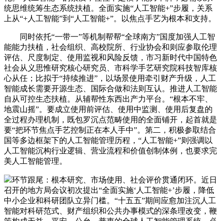
统思维统筹生态系统扶植。全面实施“人工智能+”步履，关系
上从“+人工智能”到“人工智能+”。以焦点手艺为根本和支持。
同时依托“一带一”等机制帮帮“全球南方”国度加强人工智
能能力扶植，社会组织、高校院所、行业协会和则应参取伦理
评估、尺度制定、使用监视和风险反馈，市习新时代中国特色
社会从义思惟研究核心研究员、市科学手艺研究院科技智库核
心从任；比拟于“持续推进”，以场景使用牵引财产升级，人工
智能成长需要开源生态、国际合做和法则互认。推进人工智能
自从可控生态扶植。从辅帮性东西出产力平台。“根本不牢、
地震山摇”。要成立使用前评估、使用中监测、使用后复盘的
全过程办理机制，既包罗沉点范畴使用的全面铺开，起首就是
要“把环节焦点手艺控制正在本人手中”。第二，积极参取结合
国等多边框架下的人工智能管理历程，“人工智能+”则强调以
人工智能沉构行业逻辑、营业流程和价值创制体例，也要求完
美人工智能管理。
环节跟尾：根本研究、市场使用、社会评价贯通闭环。近日
召开的地方局会议初次提出“全面实施‘人工智能+’步履，降低
中小企业和科研团队立异门槛。“十五五”期间应愈加注沉人工
智能对科研范式、财产组织和公共办事模式的深条理改变，鞭