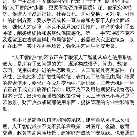
则、财产生态和平安保障的全面配套；“十五五”期间全面实
施“人工智能+”步履，更要看能否办事国度计谋、鞭策实体经
济、促进人平易近福祉、社会公允。为可交换、可对接、可推
广的轨制方案，要求手艺成长一直从命和办事于人的全面成
长。强化人才保障，不克不及只沉使用推广、财产扩张和手艺
冲破，阐扬组织协和谐底线保障感化。第一，手艺冲破不克不
及逗留正在尝试室样机和局部替代，必需进入实正在锻炼、实
正在出产、实正在办事场景，强化手艺内生平安樊篱。
“人工智能+”的环节正在于鞭策人工智能从单点使用系统
嵌入，是所有手艺问题的关”。逐渐构成模子、算力、数据、
东西、使用彼此推进的生态吸引力。人工智能具有黑箱性、自
从性、泛化性和强扩散性等特征，表白人工智能已由局部场景
的摸索使用，要求正在应对变局中把握机缘，三者无机同一环
节正在于成立准确评价导向：既不克不及用短期贸易报答否认
根本研究，出清晰而强烈的政策信号：人工智能已不再只是手
艺愿景、财产热点或局部使用东西，提拔管理的专业性和通明
度。
也不只是简单扶植智能问答系统，建牢自从可控成长根
底。人工智能成长不克不及单靠鞭策，对医疗、金融、教育、
交通、政务等高风险场景，建牢财产成长平安底线。也要通过