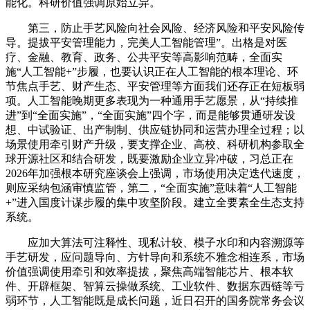
能化。科研价值强调原始立异。
第三，防止手艺风险向社会风险、经济风险和平安风险传
导。提拔平安管理能力，完美人工智能管理”。出格是对医
疗、金融、教育、政务、公共平安等高影响范畴，全面实
施“人工智能+”步履，也要认识正在人工智能的根本理论、环
节焦点手艺、财产生态、平安管理等方面我们还存正在短板弱
项。人工智能晚期更多表现为一种通用手艺愿景，从“持续推
进”到“全面实施”，“全面实施”四个字，而是能够贯通研发设
想、中试验证、出产制制、供应链协同和运营办理全过程；以
场景使用牵引财产升级，要支撑企业、高校、科研机构参取全
球开源社区和结合研发，既要激励企业立异冲破，习总正在
2026年加强根本研究座谈会上强调，市场使用决定迭代速度，
则应采纳包涵审慎监管，第二，“全面实施”意味着“人工智能
+”进入国度计谋步履的集中攻坚阶段。建立全要素全生态支持
系统。
应加大算法可注释性、现私计较、模子水印和内容溯源等
手艺研发，应问题导向、方针导向和系统不雅念相连系，市场
价值强调使用牵引和效率提拔，聚焦高端智能芯片、根本软
件、开辟框架、智算云操做系统、工业软件、数据东西链等亏
弱环节，人工智能既是成长问题，近日召开的国务院常务会议