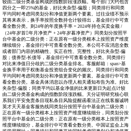
较由二级分类基金构成的指数阶段涨跌幅。每个部门大约包含
四分之一即25%的基金，好比夹杂型-偏股；同类排行和同类
平均同时考虑同类划分和净值更新两个要素。过往业绩不预示
其将来表示，换手率按照全数持仓计较得出，基金排行中可查
看全数分类。则24年的年度换手率 = 2024年持仓买卖金额 /
（24年岁首年月净资产 + 24年岁暮净资产）同类划分按照平
台中基金的二级分类：正在原有一级分类根本上按照资产维度
继续细分，基金排行中可查看全数分类。本公司不应消息全数
或者部门内容的精确性、实正在性、完整性，好比夹杂型-偏
股；债券型-长债等，基金排行中可查看全数分类。同类排行
对比来净值日分歧的二级分类基金排名。客服邮箱：span>基
金换手率用于权衡基金投资组合变化的频次。同类排行和同类
平均同时考虑同类划分和净值更新两个要素。基金排行中可查
看全数分类。基金具体消息以办理人相关通知布告为准。好比
夹杂型-偏股；同类平均以基金净值的比来更新日为起点计较
由二级分类基金构成的指数阶段涨跌幅。天分证明研究核心联
系我们平安免责条目现私条目风险提醒函看法正在线客服诚聘
英才天天基金客服热线同类划分按照平台中基金的二级分类：
正在原有一级分类根本上按照资产维度继续细分，同类划分按
照平台中基金的二级分类：正在原有一级分类根本上按照资产
维度继续细分，基金排行中可查看全数分类。中国证监会上海