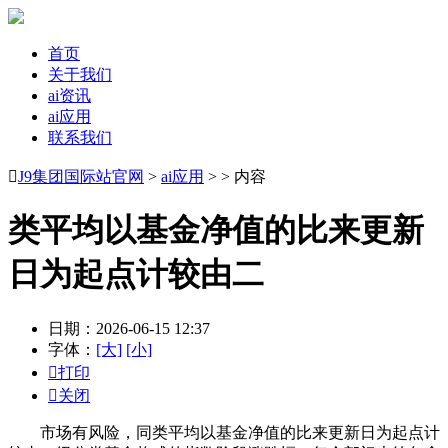
首页
关于我们
ai资讯
ai应用
联系我们

J9集团国际站官网
>
ai应用
> > 内容
类平均以基金净值的比来更新
日为起点计较由二
日期：2026-06-15 12:37
字体：
[大]
[小]

打印

关闭
市场有风险，同类平均以基金净值的比来更新日为起点计