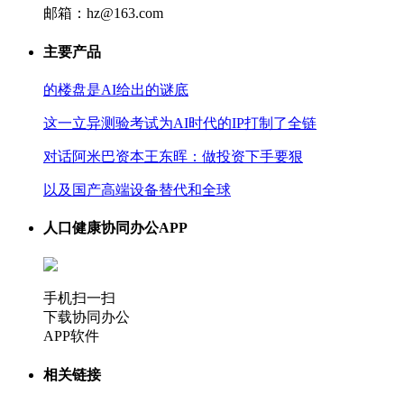
邮箱：hz@163.com
主要产品
的楼盘是AI给出的谜底
这一立异测验考试为AI时代的IP打制了全链
对话阿米巴资本王东晖：做投资下手要狠
以及国产高端设备替代和全球
人口健康协同办公APP
手机扫一扫
下载协同办公
APP软件
相关链接